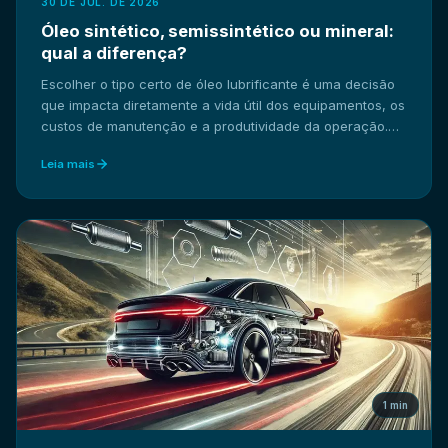
30 DE JUL. DE 2026
Óleo sintético, semissintético ou mineral:
qual a diferença?
Escolher o tipo certo de óleo lubrificante é uma decisão
que impacta diretamente a vida útil dos equipamentos, os
custos de manutenção e a produtividade da operação.
Mas, na hora de comprar, muitos gestores de
Leia mais
manutenção e compradores industriais esbarram na
mesma dúvida: afinal, qual a diferença entre óleo
mineral, semissintético e sintético? Neste artigo,
explicamos as diferenças técnicas entre essas três
categorias e ajudamos você a entender qual delas faz
mais sentido para a sua aplicação.
1 min