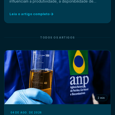
influenciam a produtividade, a disponibilidade de
equipamentos e os custos operacionais de uma
operação.
Leia o artigo completo
TODOS OS ARTIGOS
2 min
04 DE AGO. DE 2026