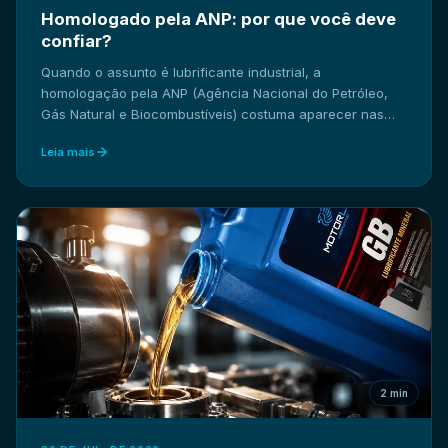
Homologado pela ANP: por que você deve
confiar?
Quando o assunto é lubrificante industrial, a
homologação pela ANP (Agência Nacional do Petróleo,
Gás Natural e Biocombustíveis) costuma aparecer nas
fichas técnicas dos produtos, mas nem sempre fica claro
Leia mais
por que esse selo é tão importante na hora da compra.
Neste artigo, explicamos o que significa a homologação
da ANP e por que ela deve ser um critério decisivo na
escolha do seu fornecedor.
2 min