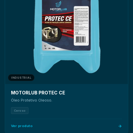
INDUSTRIAL
MOTORLUB PROTEC CE
● Indicado para processos que exigem maior velocidade de
Óleo Protetivo Oleoso.
têmpera
Ceroso
Ver produto