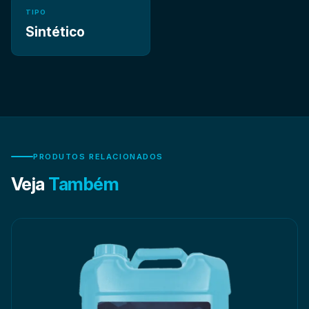
TIPO
Sintético
PRODUTOS RELACIONADOS
Veja
Também
● Componentes processados em fornos contínuos ou por
É especialmente recomendado para aplicações com
aquecimento a gás, como processos de cementação e
nitrocarbonetação, onde se exige maior velocidade de