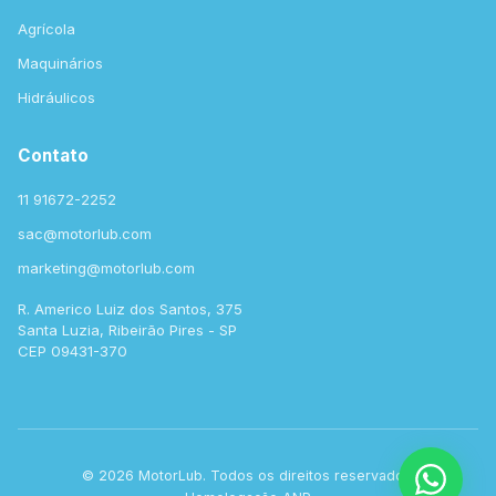
Agrícola
Maquinários
Hidráulicos
Contato
11 91672-2252
sac@motorlub.com
marketing@motorlub.com
R. Americo Luiz dos Santos, 375
Santa Luzia, Ribeirão Pires - SP
CEP 09431-370
© 2026 MotorLub. Todos os direitos reservados.