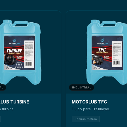
● Contribui para maior eficiênc
AL
INDUSTRIAL
LUB TURBINE
MOTORLUB TFC
 turbina.
Fluido para Trefilação.
Semissintético