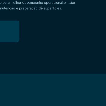
indo para melhor desempenho operacional e maior
moção de óleos de processo em peças metálicas, o
endado para uso em sistemas de limpeza em circuito