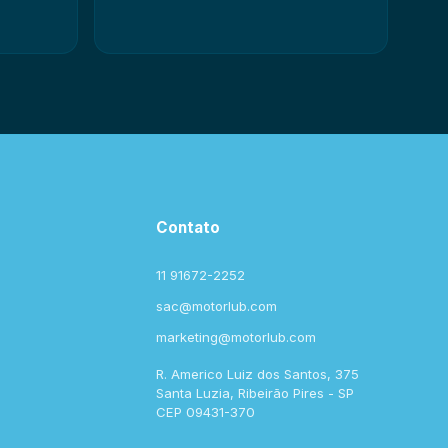
Contato
11 91672-2252
sac@motorlub.com
marketing@motorlub.com
R. Americo Luiz dos Santos, 375
Santa Luzia, Ribeirão Pires - SP
CEP 09431-370