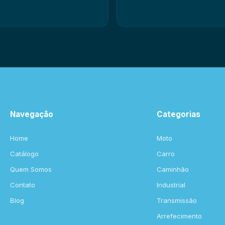
Navegação
Categorias
Home
Moto
Catálogo
Carro
Quem Somos
Caminhão
Contato
Industrial
Blog
Transmissão
Arrefecimento