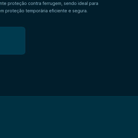
nte proteção contra ferrugem, sendo ideal para
roperacional de peças metálicas, o MOTORLUB SOL PROT
o para uso em ambientes onde é necessário minimizar a
s aos operadores, contribuindo para uma operação mais