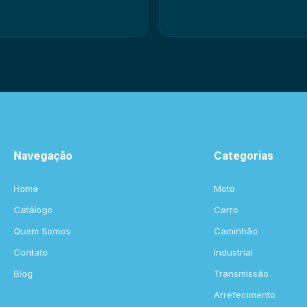
Navegação
Categorias
Home
Moto
Catálogo
Carro
Quem Somos
Caminhão
Contato
Industrial
Blog
Transmissão
Arrefecimento