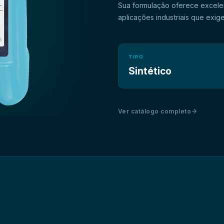
Sua formulação oferece excele
TIPO
Indicado para a proteção inte
Sintético
Ver catálogo completo
Foi especialmente desenvolvid
emissão de vapores prejudiciai