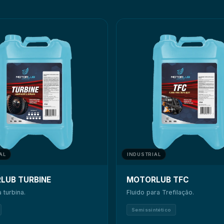
AL
INDUSTRIAL
● Desenvolvido para ambientes
LUB TURBINE
MOTORLUB TFC
 turbina.
Fluido para Trefilação.
Semissintético