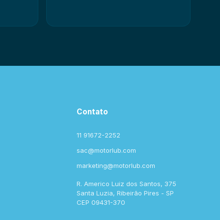
Contato
11 91672-2252
sac@motorlub.com
marketing@motorlub.com
R. Americo Luiz dos Santos, 375
Santa Luzia, Ribeirão Pires - SP
CEP 09431-370